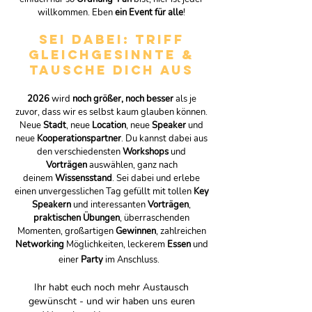
willkommen. Eben
ein Event für alle
!
Sei dabei: Triff
Gleich
gesinnte &
tausche dich aus
2026
wird
noch größer, noch besser
als je
zuvor, dass wir es selbst kaum glauben können.
Neue
Stadt
, n
eue
Location
, neue
Speaker
und
neue
Kooperationspartner
. Du kannst dabei aus
den verschiedensten
Workshops
und
Vorträgen
auswählen, ganz nach
deinem
Wissensstand
.
Sei dabei und erlebe
einen unvergesslichen Tag
gefüllt mit tollen
Key
Speakern
und interessanten
Vorträgen
,
praktischen Übungen
, überraschenden
Momenten, großartigen
Gewinnen
, zahlreichen
Networking
Möglichkeiten, leckerem
Essen
und
einer
Party
im Anschluss.
Ihr habt euch noch mehr Austausch
gewünscht - und wir haben uns euren