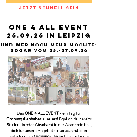
jetzt schnell sein
one 4 all event
26.09.26 in Leipzig
und wer noch mehr möchte:
sogar vom
25.-27.09.26
Das
ONE 4 ALL EVENT
-
ein Tag für
Ordnungsliebhaber
aller Art!
Egal ob du bereits
Student:in
oder
Absolvent:in
der Akademie bist,
dich für unsere Angebote
interessierst
oder
einfach nur so
Ordnung-Fan
bist, hier ist jeder