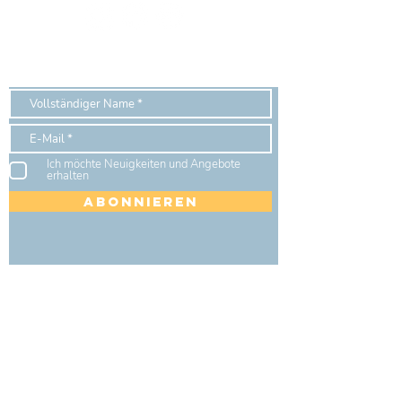
Let's stay in touch
Ich möchte Neuigkeiten und Angebote
erhalten
Abonnieren
Über uns
Unser Ziel ist es, dass du mit Spaß und
Leichtigkeit lernst dein Zuhause zu
organisieren und langfristig Ordnung zu
schaffen. Und wenn du deine