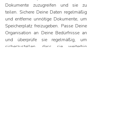
Dokumente zuzugreifen und sie zu 
teilen. Sichere Deine Daten regelmäßig 
und entferne unnötige Dokumente, um 
Speicherplatz freizugeben. Passe Deine 
Organisation an Deine Bedürfnisse an 
und überprüfe sie regelmäßig, um 
sicherzustellen, dass sie weiterhin 
sinnvoll und zielführend ist. Durch diese 
Schritte kannst Du eine effektive digitale 
Organisation aufbauen, die Dir Zeit und 
Stress erspart.
Recent Posts
See All