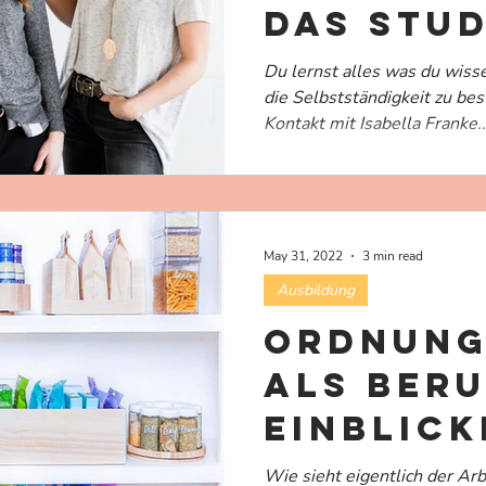
das Stu
Retreat
Du lernst alles was du wis
die Selbstständigkeit zu bes
Kontakt mit Isabella Franke..
May 31, 2022
3 min read
Ausbildung
Ordnun
als Beru
Einblick
Arbeits
Wie sieht eigentlich der Arb