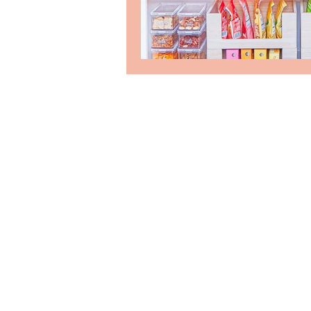
Follow us on s
Über uns
Unser Ziel ist es, dass du mit Spaß u
lernst dein Zuhause zu organisieren u
Ordnung zu schaffen. Und wenn du d
Leidenschaft zum Beruf machen möc
geben wir dir in unserer Ausbildung a
dem Weg um erfolgreich in die Gesc
einzusteigen.