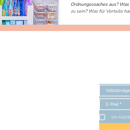
Ordnungscoaches aus? Was b
zu sein? Was für Vorteile ha
ocial media
Let's s
Blog
Kontakt
nd Leichtigkeit
FAQ
nd langfristig
Impressum
eine
htest, dann
Datenschutz
lles mit auf
Zahlungsmöglichkeiten
Ich möcht
häftswelt
AGBs