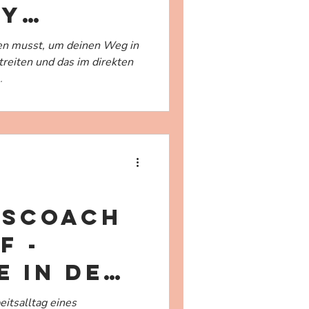
dy
sen musst, um deinen Weg in
treiten und das im direkten
.
gscoach
f -
e in den
salltag
eitsalltag eines